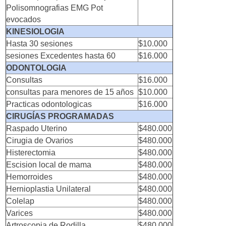
Polisomnografias EMG Pot
evocados
KINESIOLOGIA
Hasta 30 sesiones
$10.000
sesiones Excedentes hasta 60
$16.000
ODONTOLOGIA
Consultas
$16.000
consultas para menores de 15 años
$10.000
Practicas odontologicas
$16.000
CIRUGÍAS PROGRAMADAS
Raspado Uterino
$480.000
Cirugia de Ovarios
$480.000
Histerectomia
$480.000
Escision local de mama
$480.000
Hemorroides
$480.000
Hernioplastia Unilateral
$480.000
Colelap
$480.000
Varices
$480.000
Artroscopia de Rodilla
$480.000