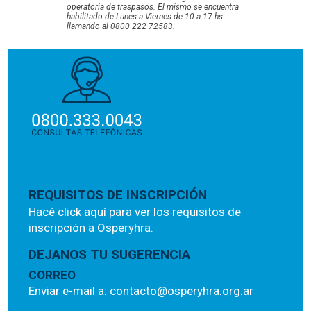
operatoria de traspasos. El mismo se encuentra
habilitado de Lunes a Viernes de 10 a 17 hs
llamando al 0800 222 72583.
REQUISITOS DE INSCRIPCIÓN
Hacé
click aquí
para ver los requisitos de
inscripción a Osperyhra.
DEJANOS TU SUGERENCIA
CORREO
Enviar e-mail a:
contacto@osperyhra.org.ar