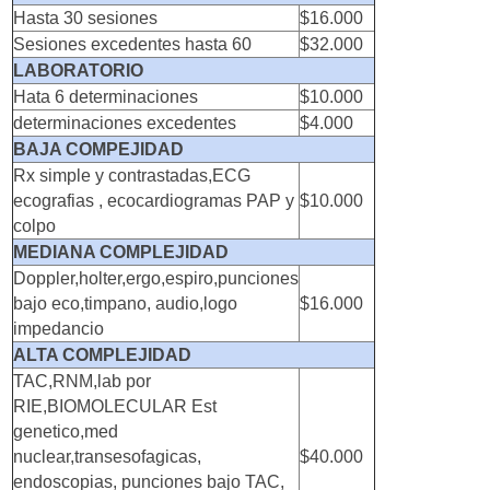
Hasta 30 sesiones
$16.000
Sesiones excedentes hasta 60
$32.000
LABORATORIO
Hata 6 determinaciones
$10.000
determinaciones excedentes
$4.000
BAJA COMPEJIDAD
Rx simple y contrastadas,ECG
ecografias , ecocardiogramas PAP y
$10.000
colpo
MEDIANA COMPLEJIDAD
Doppler,holter,ergo,espiro,punciones
bajo eco,timpano, audio,logo
$16.000
impedancio
ALTA COMPLEJIDAD
TAC,RNM,lab por
RIE,BIOMOLECULAR Est
genetico,med
nuclear,transesofagicas,
$40.000
endoscopias, punciones bajo TAC,